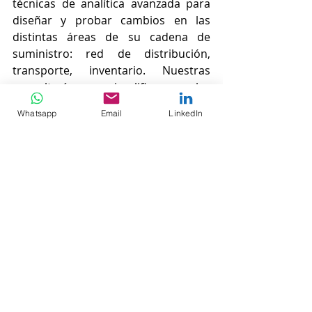
técnicas de analítica avanzada para 
diseñar y probar cambios en las 
distintas áreas de su cadena de 
suministro: red de distribución, 
transporte, inventario. Nuestras 
consultorías simplifican las 
decisiones de abastecimiento para 
Whatsapp
Email
LinkedIn
que sus productos se movilicen hacia 
sus consumidores de la mejor 
manera posible. 
#Optimization
#Abastecimiento
Optimización
Entradas recientes
Ver todo