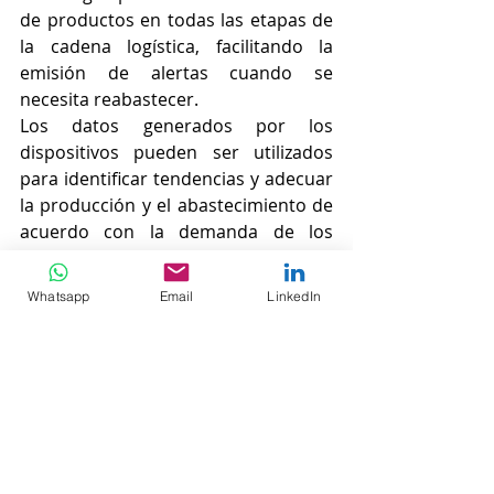
de productos en todas las etapas de 
la cadena logística, facilitando la 
emisión de alertas cuando se 
necesita reabastecer. 
Los datos generados por los 
dispositivos pueden ser utilizados 
para identificar tendencias y adecuar 
la producción y el abastecimiento de 
acuerdo con la demanda de los 
clientes. 
Whatsapp
Email
LinkedIn
Calidad del servicio
El internet de las cosas provee a las 
empresas con mayor visibilidad en el 
movimiento de productos, metro a 
metro y segundo a segundo. Es decir 
que permite monitorear las 
condiciones los productos 