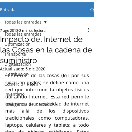
Entrada
Todas las entradas
7 ago 2018
2 min de lectura
Todas las entradas
Impacto del Internet de
Optimización
las Cosas en la cadena de
Transporte
suministro
Digitalización
Actualizado:
5 dic 2020
Distribución
El Internet de las cosas (IoT por sus 
siglas en inglés) se define como una 
Comercio - Retail
red que interconecta objetos físicos 
Inventario
utilizando Internet. Esta red permite 
extender la conectividad de internet 
Inteligencia de mercado
más allá de los dispositivos 
tradicionales como computadoras, 
laptops, celulares y tablets; a todo 