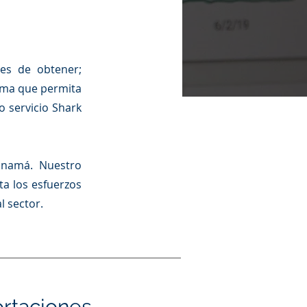
es de obtener;
orma que permita
o servicio Shark
Panamá. Nuestro
ta los esfuerzos
l sector.
rtaciones