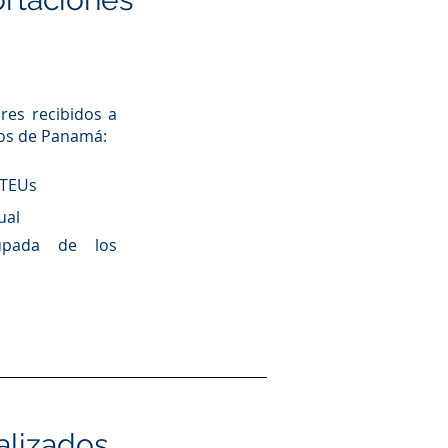
res recibidos a
tos de Panamá:
 TEUs
ual
rupada de los
alizados